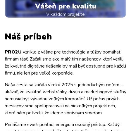
Vášeň pre kvalitu
V každom projekte
Náš príbeh
PRO2U
vzniklo z vášne pre technológie a túžby pomáhať
firmám rásť. Začali sme ako malý tím nadšencov, ktorí verili,
že kvalitné digitálne riešenia by mali byť dostupné pre každú
firmu, nie len pre veľké korporácie.
Naša cesta sa začala v roku 2025 s jednoduchým cieľom –
ukázať, že kvalitné webstránky, dizajn a marketingové služby
nemusia byť výsadou veľkých korporácií. Už počas prvých
mesiacov sme spolupracovali na niekoľkých projektoch,
ktoré nám potvrdili, že ideme správnym smerom.
Prinášame svieži pohľad, energiu a osobný prístup. Každý